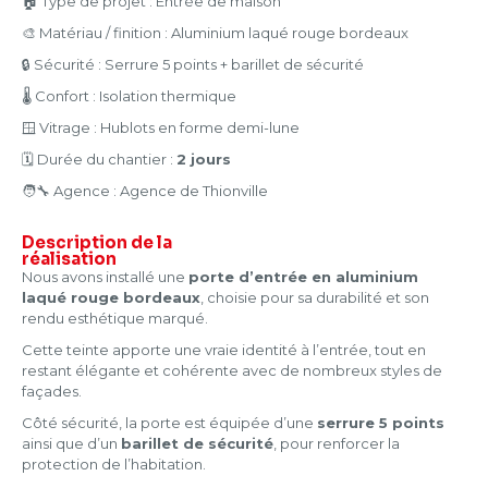
🏠 Type de projet : Entrée de maison
🎨 Matériau / finition : Aluminium laqué rouge bordeaux
🔒 Sécurité : Serrure 5 points + barillet de sécurité
🌡️ Confort : Isolation thermique
🪟 Vitrage : Hublots en forme demi-lune
🗓️ Durée du chantier :
2 jours
🧑‍🔧 Agence : Agence de Thionville
Description
de la
réalisation
Nous avons installé une
porte d’entrée en aluminium
laqué rouge bordeaux
, choisie pour sa durabilité et son
rendu esthétique marqué.
Cette teinte apporte une vraie identité à l’entrée, tout en
restant élégante et cohérente avec de nombreux styles de
façades.
Côté sécurité, la porte est équipée d’une
serrure 5 points
ainsi que d’un
barillet de sécurité
, pour renforcer la
protection de l’habitation.