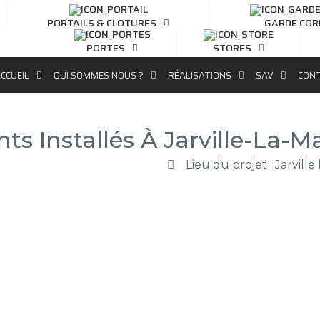
PORTAILS & CLOTURES
GARDE COR
PORTES
STORES
CCUEIL
QUI SOMMES NOUS ?
RÉALISATIONS
SAV
CON
nts Installés À Jarville-La-M
Lieu du projet : Jarvil