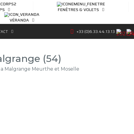
PS
FENÊTRES & VOLETS
VÉRANDA
+33 (0)6.33.44.13.13
TACT
algrange (54)
le la Malgrange Meurthe et Moselle