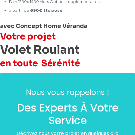
Dim 1200x 1400 Hors Options supplémentaires
à partir de
690€ ttc posé
avec Concept Home Véranda
Votre projet
Volet Roulant
en toute
Sérénité
Nous vous rappelons !
Des Experts À Votre
Service
Décrivez nous votre projet en quelques clic